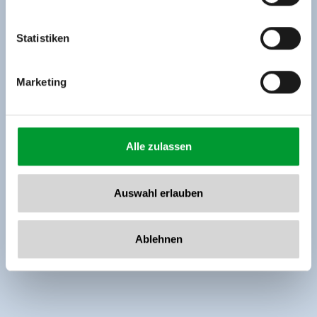
Tel: +43 5282 7165// info@zillertalarena.com
www.zillertalarena.com
Statistiken
Marketing
Alle zulassen
Auswahl erlauben
Ablehnen