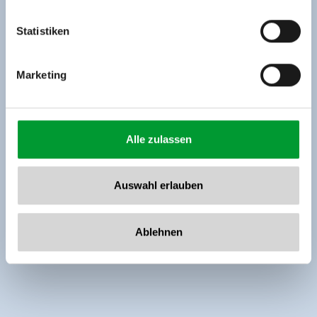
Tel: +43 5282 7165// info@zillertalarena.com
www.zillertalarena.com
Statistiken
Marketing
Alle zulassen
Auswahl erlauben
Ablehnen