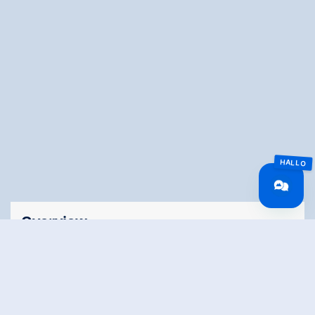
Overview
Lengte
30.5 km
Moeilijkheid
Easy
Rondvaart
No