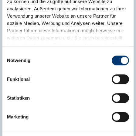
zu können und die Zugriffe auf unsere Website zu
analysieren. Außerdem geben wir Informationen zu Ihrer
Verwendung unserer Website an unsere Partner für
soziale Medien, Werbung und Analysen weiter. Unsere
Partner führen diese Informationen möglicherweise mit
weiteren Daten zusammen, die Sie ihnen bereitgestellt
haben oder die sie im Rahmen Ihrer Nutzung der Dienste
gesammelt haben.
Einwilligungsauswahl
Notwendig
Medieninhaber & Herausgeber:
Zeller Bergbahnen Zillertal GmbH & Co KG
Funktional
Rohr 23// A-6280 Zell am Ziller
Tel: +43 5282 7165// info@zillertalarena.com
www.zillertalarena.com
Statistiken
Marketing