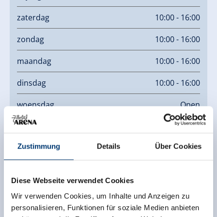
het familiebedrijf wordt veel waarde gehecht aan
regionaliteit en ook aan de ondersteuning van de
zaterdag
10:00 - 16:00
Gerloser boeren. Melk, boter, yoghurt, vlees en meer
zondag
10:00 - 16:00
komen uit de regio.
maandag
10:00 - 16:00
dinsdag
10:00 - 16:00
woensdag
Open
donderdag
10:00 - 16:00
Zustimmung
Details
Über Cookies
Op zaterdag 20 september 2025 - VRIJDAG!
Diese Webseite verwendet Cookies
Links
Wir verwenden Cookies, um Inhalte und Anzeigen zu
personalisieren, Funktionen für soziale Medien anbieten
Homepage