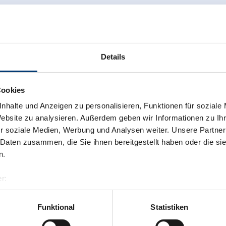
elberg in ongeveer 45 minuten naar de
Links
Hom
360 
Details
Cookies
nhalte und Anzeigen zu personalisieren, Funktionen für soziale
Website zu analysieren. Außerdem geben wir Informationen zu I
r soziale Medien, Werbung und Analysen weiter. Unsere Partner
 Daten zusammen, die Sie ihnen bereitgestellt haben oder die s
n.
r:
al GmbH & Co KG
er
Funktional
Statistiken
llertalarena.com