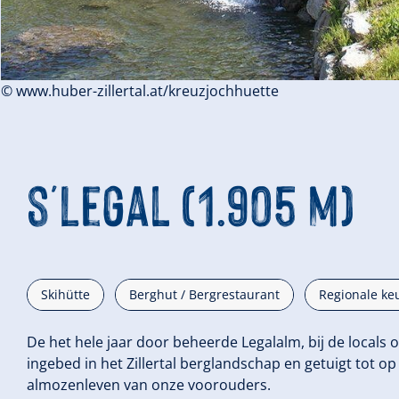
© www.huber-zillertal.at/kreuzjochhuette
s'Legal (1.905 m)
Skihütte
Berghut / Bergrestaurant
Regionale ke
De het hele jaar door beheerde Legalalm, bij de locals o
ingebed in het Zillertal berglandschap en getuigt tot o
almozenleven van onze voorouders.