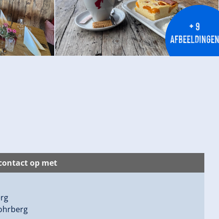
+ 9
AFBEELDINGE
ontact op met
rg
ohrberg