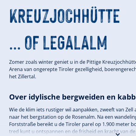
KREUZJOCHHÜTTE
... OF LEGALALM
Zomer zoals winter geniet u in de Pittige Kreuzjochhütte 
Arena van ongerepte Tiroler gezelligheid, boerengerec
het Zillertal.
Over idylische bergweiden en kab
Wie de klim iets rustiger wil aanpakken, zweeft van Zell
naar het bergstation op de Rosenalm. Na een wandeli
Forststraße bereikt u de Tiroler parel op 1.900 meter b
tred kunt u ontspannen en de frisheid en kracht van 