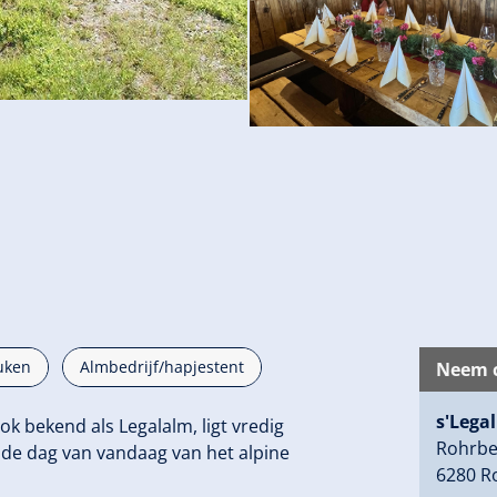
uken
Almbedrijf/hapjestent
Neem c
s'Legal
ok bekend als Legalalm, ligt vredig
Rohrbe
p de dag van vandaag van het alpine
6280 R