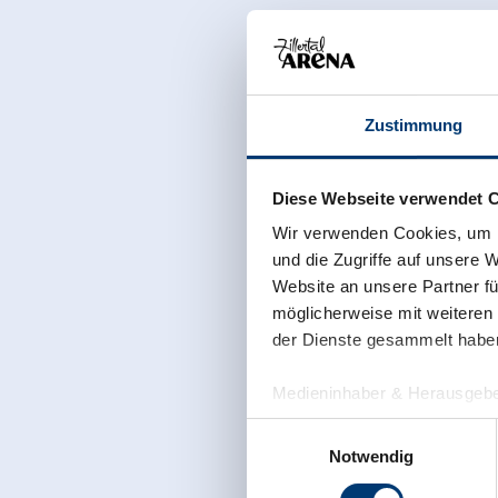
idyllische Forststraße u vanaf Gasthof Talblick op Dist
Kreuzjochhütte.
Zustimmung
Diese Webseite verwendet 
Wir verwenden Cookies, um I
und die Zugriffe auf unsere 
Website an unsere Partner fü
möglicherweise mit weiteren
der Dienste gesammelt habe
Medieninhaber & Herausgebe
Zeller Bergbahnen Zillert
Einwilligungsauswahl
Rohr 23// A-6280 Zell am Zill
Notwendig
Tel: +43 5282 7165// info@zi