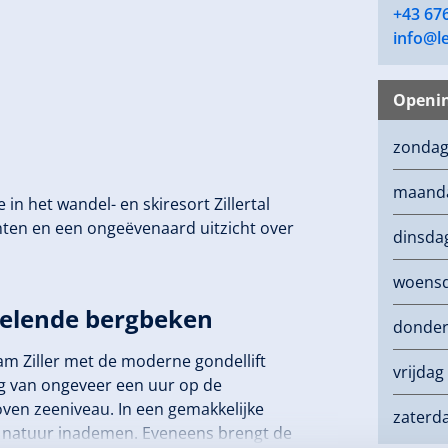
+43 67
info@le
Openin
zonda
maand
in het wandel- en skiresort Zillertal
hten en een ongeëvenaard uitzicht over
dinsda
woens
belende bergbeken
donde
 am Ziller met de moderne gondellift
vrijdag
ng van ongeveer een uur op de
oven zeeniveau. In een gemakkelijke
zaterd
de natuur inademen. Eveneens brengt de