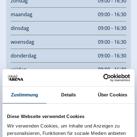
zondag
09:00 - 16:30
maandag
09:00 - 16:30
dinsdag
09:00 - 16:30
woensdag
09:00 - 16:30
donderdag
09:00 - 16:30
vrijdag
09:00 - 16:30
Geopend van 09:00 - 16:00 uur.
Zustimmung
Details
Über Cookies
Warme keuken tot 15:00 uur.
Diese Webseite verwendet Cookies
Links
Wir verwenden Cookies, um Inhalte und Anzeigen zu
personalisieren, Funktionen für soziale Medien anbieten