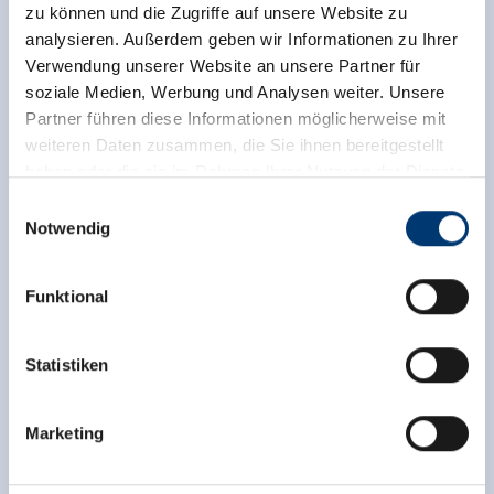
Homepage
zu können und die Zugriffe auf unsere Website zu
analysieren. Außerdem geben wir Informationen zu Ihrer
Verwendung unserer Website an unsere Partner für
soziale Medien, Werbung und Analysen weiter. Unsere
Partner führen diese Informationen möglicherweise mit
weiteren Daten zusammen, die Sie ihnen bereitgestellt
haben oder die sie im Rahmen Ihrer Nutzung der Dienste
gesammelt haben.
Einwilligungsauswahl
Notwendig
Medieninhaber & Herausgeber:
Zeller Bergbahnen Zillertal GmbH & Co KG
Funktional
Rohr 23// A-6280 Zell am Ziller
Tel: +43 5282 7165// info@zillertalarena.com
www.zillertalarena.com
Statistiken
Marketing