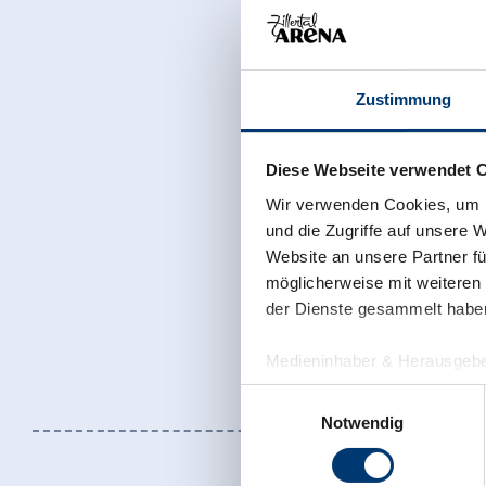
Zustimmung
Diese Webseite verwendet 
Wir verwenden Cookies, um I
und die Zugriffe auf unsere 
Website an unsere Partner fü
möglicherweise mit weiteren
der Dienste gesammelt habe
Medieninhaber & Herausgebe
Zeller Bergbahnen Zillert
Einwilligungsauswahl
Rohr 23// A-6280 Zell am Zill
Notwendig
Tel: +43 5282 7165// info@zi
www.zillertalarena.com