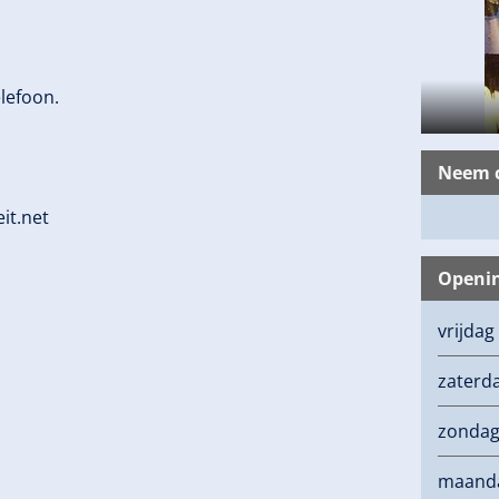
elefoon.
Neem c
it.net
Openin
vrijdag
zaterd
zonda
maand