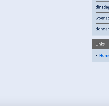
dinsda
woens
donde
Links
Hom