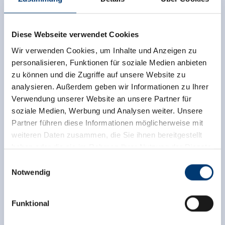
Diese Webseite verwendet Cookies
Wir verwenden Cookies, um Inhalte und Anzeigen zu
personalisieren, Funktionen für soziale Medien anbieten
zu können und die Zugriffe auf unsere Website zu
analysieren. Außerdem geben wir Informationen zu Ihrer
Terug naar het overzicht
Verwendung unserer Website an unsere Partner für
soziale Medien, Werbung und Analysen weiter. Unsere
Partner führen diese Informationen möglicherweise mit
weiteren Daten zusammen, die Sie ihnen bereitgestellt
haben oder die sie im Rahmen Ihrer Nutzung der Dienste
Meld u nu aan voor de nieuwsbrief!
gesammelt haben.
Einwilligungsauswahl
Notwendig
Medieninhaber & Herausgeber:
Registreer
Zeller Bergbahnen Zillertal GmbH & Co KG
Funktional
Rohr 23// A-6280 Zell am Ziller
Tel: +43 5282 7165// info@zillertalarena.com