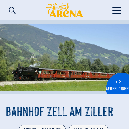
+ 2
AFBEELDINGE
© (c) Günter Denoth
Bahnhof Zell am Ziller