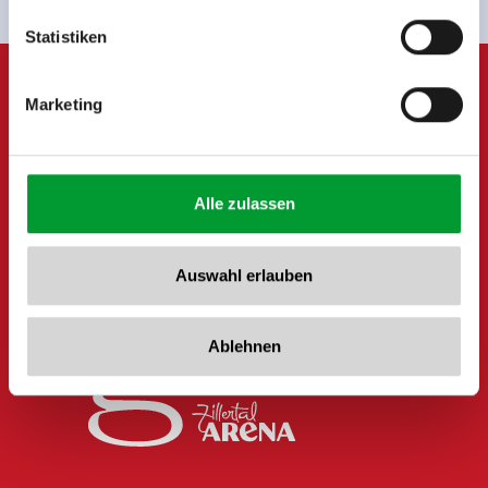
Tel: +43 5282 7165// info@zillertalarena.com
www.zillertalarena.com
Statistiken
Marketing
Alle zulassen
Auswahl erlauben
Ablehnen