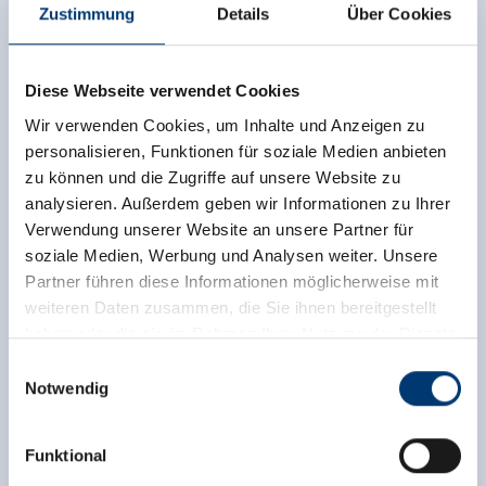
Zustimmung
Details
Über Cookies
Diese Webseite verwendet Cookies
Wir verwenden Cookies, um Inhalte und Anzeigen zu
personalisieren, Funktionen für soziale Medien anbieten
zu können und die Zugriffe auf unsere Website zu
analysieren. Außerdem geben wir Informationen zu Ihrer
Verwendung unserer Website an unsere Partner für
Terug naar het overzicht
soziale Medien, Werbung und Analysen weiter. Unsere
Partner führen diese Informationen möglicherweise mit
weiteren Daten zusammen, die Sie ihnen bereitgestellt
haben oder die sie im Rahmen Ihrer Nutzung der Dienste
gesammelt haben.
Einwilligungsauswahl
Meld u nu aan voor de nieuwsbrief!
Notwendig
Medieninhaber & Herausgeber:
Registreer
Zeller Bergbahnen Zillertal GmbH & Co KG
Funktional
Rohr 23// A-6280 Zell am Ziller