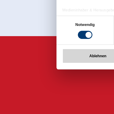
Meld u nu aan
Medieninhaber & Herausgebe
Zeller Bergbahnen Zillert
Einwilligungsauswahl
Rohr 23// A-6280 Zell am Zill
Notwendig
Tel: +43 5282 7165// info@zi
www.zillertalarena.com
Ablehnen