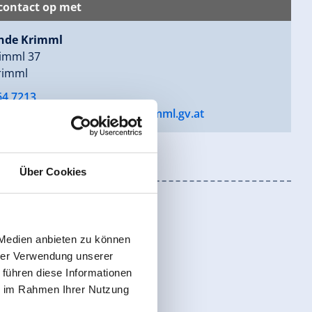
ontact op met
nde Krimml
imml 37
rimml
64 7213
de@krimml.gv.at
•
www.krimml.gv.at
Über Cookies
 Medien anbieten zu können
hrer Verwendung unserer
 führen diese Informationen
ie im Rahmen Ihrer Nutzung