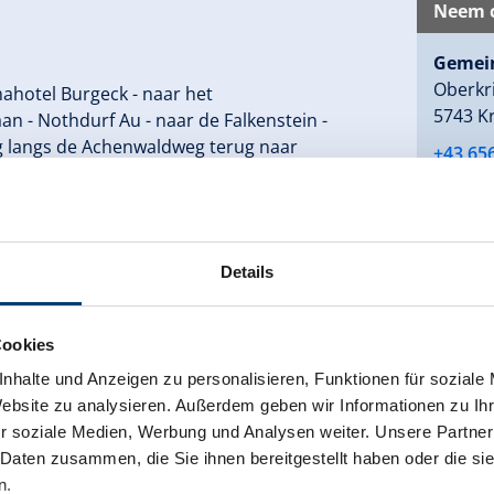
Neem c
Gemei
Oberkr
ahotel Burgeck - naar het
5743 K
an - Nothdurf Au - naar de Falkenstein -
ug langs de Achenwaldweg terug naar
+43 65
gemein
Details
Terug naar het overzicht
Cookies
nhalte und Anzeigen zu personalisieren, Funktionen für soziale
Website zu analysieren. Außerdem geben wir Informationen zu I
r soziale Medien, Werbung und Analysen weiter. Unsere Partner
 Daten zusammen, die Sie ihnen bereitgestellt haben oder die s
n.