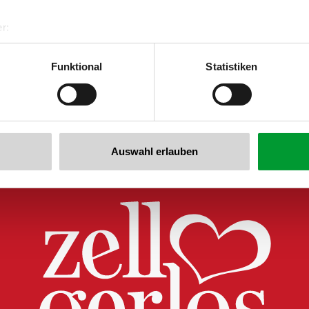
 voor de nieuwsbrief!
r:
al GmbH & Co KG
er
Funktional
Statistiken
llertalarena.com
Auswahl erlauben