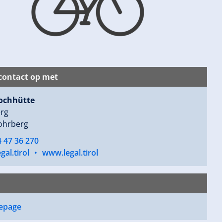
ontact op met
ochhütte
rg
ohrberg
 47 36 270
gal.tirol
•
www.legal.tirol
epage