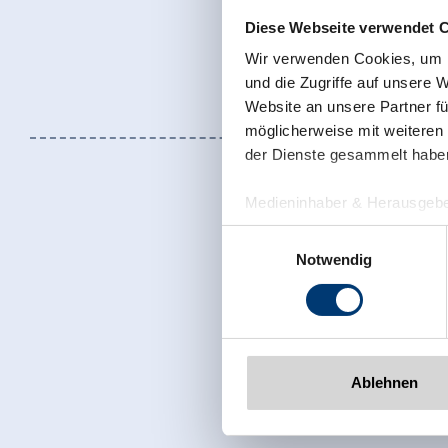
Diese Webseite verwendet 
Wir verwenden Cookies, um I
und die Zugriffe auf unsere 
Website an unsere Partner fü
möglicherweise mit weiteren
der Dienste gesammelt habe
Medieninhaber & Herausgebe
Zeller Bergbahnen Zillert
Einwilligungsauswahl
Rohr 23// A-6280 Zell am Zill
Notwendig
Tel: +43 5282 7165// info@zi
www.zillertalarena.com
Meld u nu aan
Ablehnen