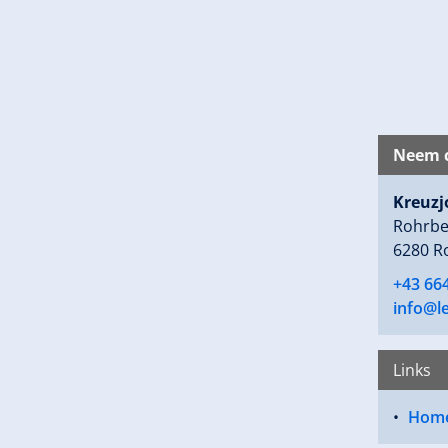
Neem c
Kreuzj
Rohrbe
6280 R
+43 664
info@le
Links
Hom