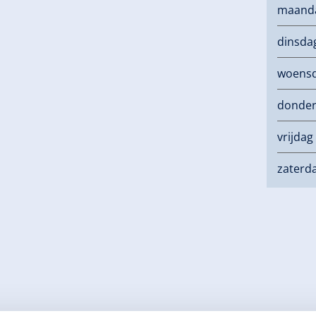
maand
dinsda
woens
donde
vrijdag
zaterd