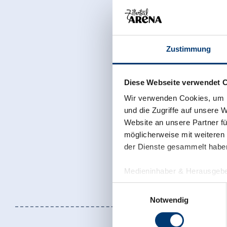
Zustimmung
Diese Webseite verwendet 
Wir verwenden Cookies, um I
und die Zugriffe auf unsere 
Website an unsere Partner fü
möglicherweise mit weiteren
der Dienste gesammelt habe
Medieninhaber & Herausgebe
Zeller Bergbahnen Zillert
Einwilligungsauswahl
Rohr 23// A-6280 Zell am Zill
Notwendig
Tel: +43 5282 7165// info@zi
www.zillertalarena.com