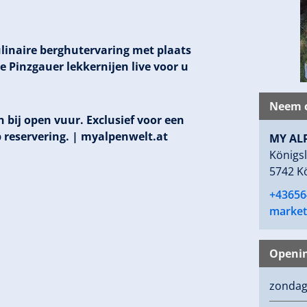
ulinaire berghutervaring met plaats
e Pinzgauer lekkernijen live voor u
Neem c
n bij open vuur. Exclusief voor een
 reservering. | myalpenwelt.at
MY AL
Königsl
5742 Kö
+43656
market
Openin
zonda