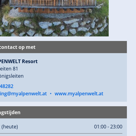
ontact op met
PENWELT Resort
eiten 81
nigsleiten
48282
ing@myalpenwelt.at
•
www.myalpenwelt.at
gstijden
g
(heute)
01:00 - 23:00