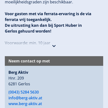
moeilijkheidsgraden zijn beschikbaar.
Voor gasten met via ferrata-ervaring is de via
ferrata vrij toegankelijk.
De uitrusting kan dan bij Sport Huber in
Gerlos gehuurd worden!
Voorwaarde: min. 10 jaar
Parkeren: Parkeergarage Dorfbahn Gerlos (Adres:
Gerlos 141)
Neem contact op met
Instructie & uitrusting:
Berg Aktiv
Prijs: € 50,00 per persoon
Hnr. 209
Tijdperiode: Juni tot September dagelijks boekbaar
6281 Gerlos
(0043) 5284 5630
info@berg-aktiv.at
www.berg-aktiv.at