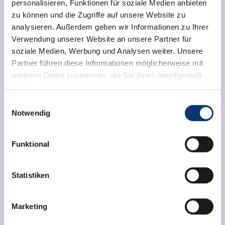
personalisieren, Funktionen für soziale Medien anbieten
zu können und die Zugriffe auf unsere Website zu
analysieren. Außerdem geben wir Informationen zu Ihrer
Verwendung unserer Website an unsere Partner für
soziale Medien, Werbung und Analysen weiter. Unsere
Partner führen diese Informationen möglicherweise mit
weiteren Daten zusammen, die Sie ihnen bereitgestellt
haben oder die sie im Rahmen Ihrer Nutzung der Dienste
gesammelt haben.
Einwilligungsauswahl
Notwendig
Medieninhaber & Herausgeber:
Zeller Bergbahnen Zillertal GmbH & Co KG
Funktional
Rohr 23// A-6280 Zell am Ziller
Tel: +43 5282 7165// info@zillertalarena.com
www.zillertalarena.com
Statistiken
Terug naar het overzicht
Marketing