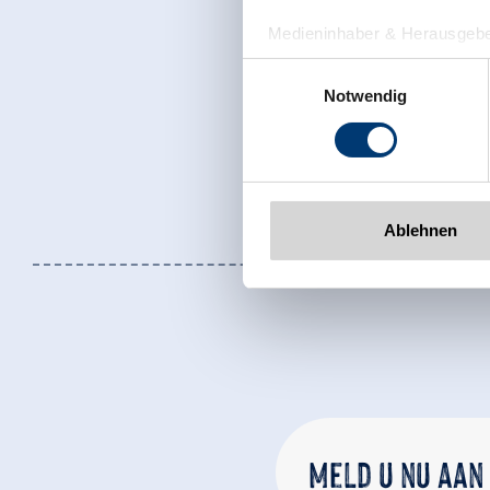
Medieninhaber & Herausgebe
Zeller Bergbahnen Zillert
Einwilligungsauswahl
Rohr 23// A-6280 Zell am Zill
Notwendig
Tel: +43 5282 7165// info@zi
www.zillertalarena.com
Ablehnen
Meld u nu aan