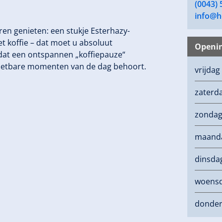
(0043) 
info@ho
n genieten: een stukje Esterhazy-
et koffie – dat moet u absoluut
Openin
dat een ontspannen „koffiepauze“
genietbare momenten van de dag behoort.
vrijdag
zaterd
zonda
maand
dinsda
woens
donde