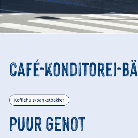
Café-Konditorei-B
Koffiehuis/banketbakker
PUUR GENOT