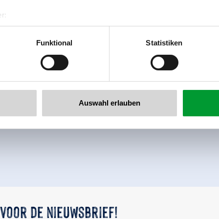
r:
al GmbH & Co KG
er
Funktional
Statistiken
llertalarena.com
Auswahl erlauben
Terug naar het overzicht
 voor de nieuwsbrief!