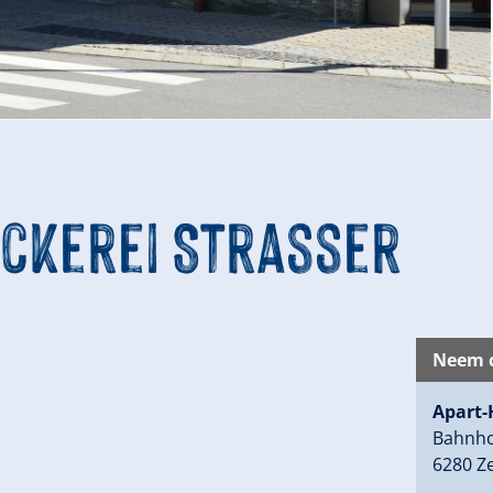
äckerei Strasser
Neem c
Apart-
Bahnho
6280 Ze