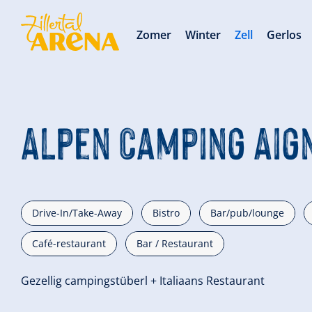
Zomer
Winter
Zell
Gerlos
Alpen Camping Aig
Drive-In/Take-Away
Bistro
Bar/pub/lounge
Café-restaurant
Bar / Restaurant
Gezellig campingstüberl + Italiaans Restaurant