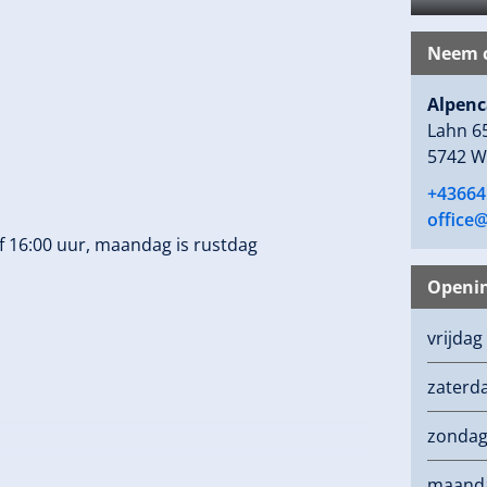
Neem c
Alpenc
Lahn 6
5742 W
+43664
office
16:00 uur, maandag is rustdag
Openin
vrijdag
zaterd
zonda
maand