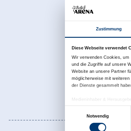
Zustimmung
Diese Webseite verwendet 
Wir verwenden Cookies, um I
und die Zugriffe auf unsere 
Website an unsere Partner fü
möglicherweise mit weiteren
der Dienste gesammelt habe
Medieninhaber & Herausgebe
Zeller Bergbahnen Zillert
Einwilligungsauswahl
Rohr 23// A-6280 Zell am Zill
Notwendig
Tel: +43 5282 7165// info@zi
www.zillertalarena.com