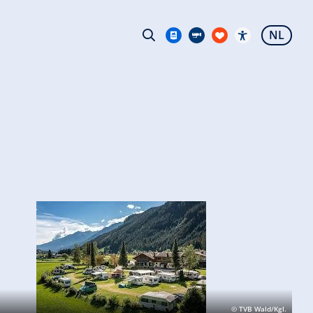
NL
© TVB Wald/Kgl.