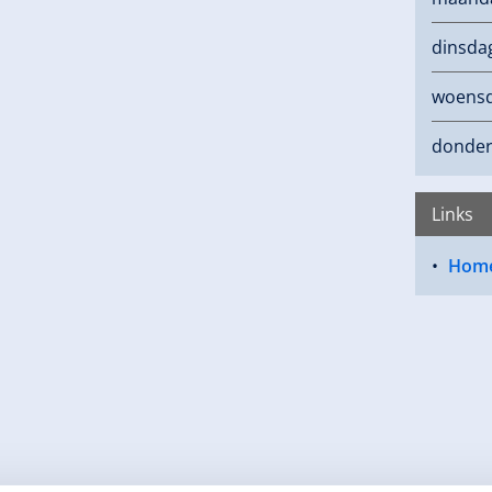
dinsda
woens
donde
Links
Hom