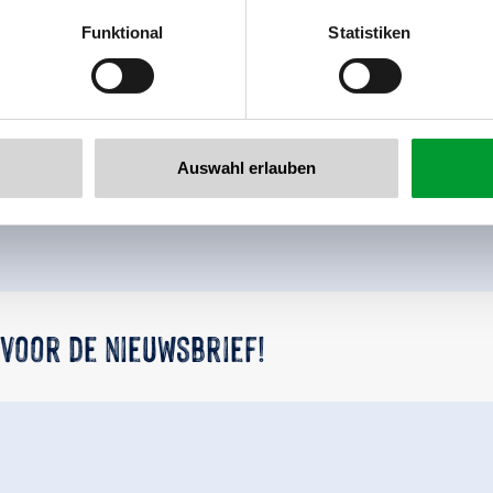
er
Funktional
Statistiken
llertalarena.com
Terug naar het overzicht
Auswahl erlauben
 voor de nieuwsbrief!