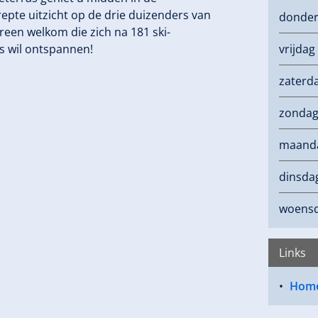
pte uitzicht op de drie duizenders van
donde
ereen welkom die zich na 181 ski-
s wil ontspannen!
vrijdag
zaterd
zonda
maand
dinsda
woens
Links
Hom