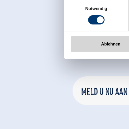
Einwilligungsauswahl
Rohr 23// A-6280 Zell am Zill
Notwendig
Tel: +43 5282 7165// info@zi
www.zillertalarena.com
Ablehnen
Meld u nu aan