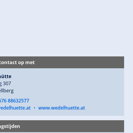
ontact op met
hütte
g 307
llberg
 676 88632577
edelhuette.at
•
www.wedelhuette.at
gstijden