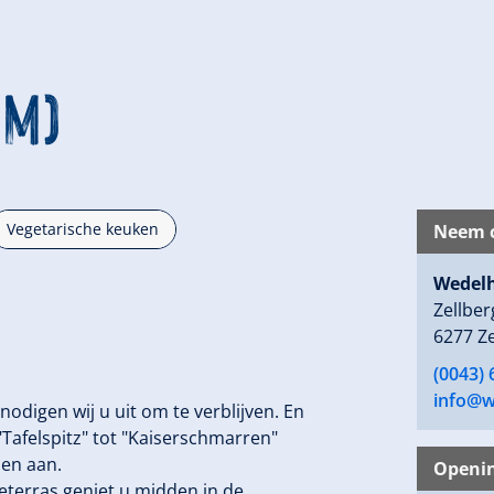
 m)
Vegetarische keuken
Neem c
Wedel
Zellber
6277 Ze
(0043)
info@w
 nodigen wij u uit om te verblijven. En
 "Tafelspitz" tot "Kaiserschmarren"
jen aan.
Openin
eterras geniet u midden in de