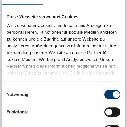
Homepage
Diese Webseite verwendet Cookies
Wir verwenden Cookies, um Inhalte und Anzeigen zu
personalisieren, Funktionen für soziale Medien anbieten
zu können und die Zugriffe auf unsere Website zu
analysieren. Außerdem geben wir Informationen zu Ihrer
Verwendung unserer Website an unsere Partner für
soziale Medien, Werbung und Analysen weiter. Unsere
Partner führen diese Informationen möglicherweise mit
weiteren Daten zusammen, die Sie ihnen bereitgestellt
haben oder die sie im Rahmen Ihrer Nutzung der Dienste
gesammelt haben.
Einwilligungsauswahl
Notwendig
Medieninhaber & Herausgeber:
Zeller Bergbahnen Zillertal GmbH & Co KG
Funktional
Rohr 23// A-6280 Zell am Ziller
Tel: +43 5282 7165// info@zillertalarena.com