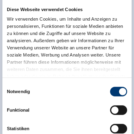
Diese Webseite verwendet Cookies
Wir verwenden Cookies, um Inhalte und Anzeigen zu
personalisieren, Funktionen für soziale Medien anbieten
zu können und die Zugriffe auf unsere Website zu
analysieren. Außerdem geben wir Informationen zu Ihrer
Verwendung unserer Website an unsere Partner für
soziale Medien, Werbung und Analysen weiter. Unsere
Partner führen diese Informationen möglicherweise mit
weiteren Daten zusammen, die Sie ihnen bereitgestellt
haben oder die sie im Rahmen Ihrer Nutzung der Dienste
gesammelt haben.
Einwilligungsauswahl
Notwendig
Medieninhaber & Herausgeber:
Zeller Bergbahnen Zillertal GmbH & Co KG
Funktional
Rohr 23// A-6280 Zell am Ziller
Tel: +43 5282 7165// info@zillertalarena.com
www.zillertalarena.com
Statistiken