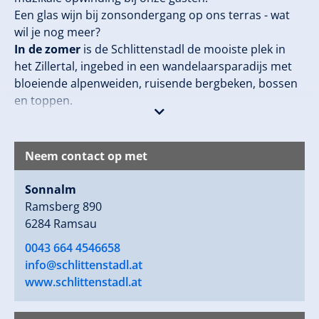
Een glas wijn bij zonsondergang op ons terras - wat
wil je nog meer?
In de zomer
is de Schlittenstadl de mooiste plek in
het Zillertal, ingebed in een wandelaarsparadijs met
bloeiende alpenweiden, ruisende bergbeken, bossen
en toppen.
In de winter
is de Schlittenstadl de ideale tussenstop
voor alle winterliefhebbers. In het ski- en
Neem contact op met
rodelparadijs Gerlosstein lokken gezinsvriendelijke
afdalingen, gecombineerd met een uniek
Sonnalm
bergpanorama.
Ramsberg 890
6284 Ramsau
0043 664 4546658
info@schlittenstadl.at
www.schlittenstadl.at