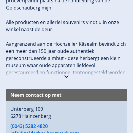
proeverij vindt plaats na de rondleiding van de
Goldschauberg mijn.
Alle producten en allerlei souvenirs vindt u in onze
winkel naast de deur.
Aangrenzend aan de Hochzeller Käsealm bevindt zich
een meer dan 150 jaar oude authentiek
gereconstrueerde almhut - deze herbergt een klein
museum waar oude apparaten liefdevol
gerestaureerd en functioneel tentoongesteld worden.
Zo krijgt u een idee van de kaasproductie in vroegere
jaren en zult u interessante vergelijkingen met de
huidige productiemethoden opmerken.
Neem contact op met
WINKEL HAINZENBERG
Unterberg 109
6278 Hainzenberg
(0043) 5282 4820
Openingstijden: