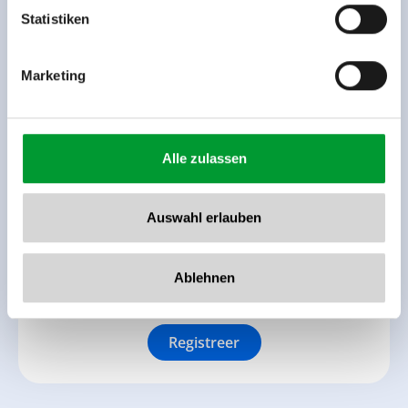
www.zillertalarena.com
Statistiken
Marketing
Alle zulassen
Terug naar het overzicht
Auswahl erlauben
Ablehnen
Meld u nu aan voor de nieuwsbrief!
Registreer