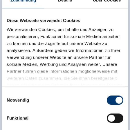
Links
Homepage
Diese Webseite verwendet Cookies
Wir verwenden Cookies, um Inhalte und Anzeigen zu
personalisieren, Funktionen für soziale Medien anbieten
zu können und die Zugriffe auf unsere Website zu
analysieren. Außerdem geben wir Informationen zu Ihrer
Verwendung unserer Website an unsere Partner für
soziale Medien, Werbung und Analysen weiter. Unsere
Partner führen diese Informationen möglicherweise mit
weiteren Daten zusammen, die Sie ihnen bereitgestellt
haben oder die sie im Rahmen Ihrer Nutzung der Dienste
gesammelt haben.
Einwilligungsauswahl
Notwendig
Medieninhaber & Herausgeber:
Zeller Bergbahnen Zillertal GmbH & Co KG
Funktional
Rohr 23// A-6280 Zell am Ziller
Tel: +43 5282 7165// info@zillertalarena.com