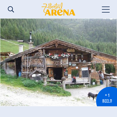
+ 1
BEELD