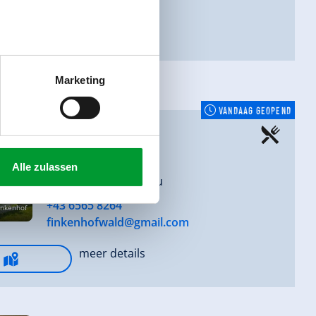
meer details
Marketing
VANDAAG GEOPEND
Finkenhof
Vorderkrimml 9
Alle zulassen
5742 Wald im Pinzgau
+43 6565 8264
inkenhof
finkenhofwald@gmail.com
meer details