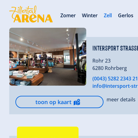
Zomer
Winter
Zell
Gerlos
Intersport Strass
Rohr 23
6280 Rohrberg
(0043) 5282 2343 21
info@intersport-str
meer details
toon op kaart