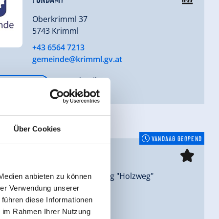
Oberkrimml 37
5743 Krimml
+43 6564 7213
gemeinde@krimml.gv.at
meer details
Über Cookies
VANDAAG GEOPEND
Josefs-Kapelle
direkt am Themenweg "Holzweg"
 Medien anbieten zu können
6277 Zellberg
hrer Verwendung unserer
 führen diese Informationen
ie im Rahmen Ihrer Nutzung