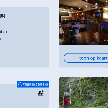
aum
iten
7
© 
toon op kaart
VANDAAG GEOPEND