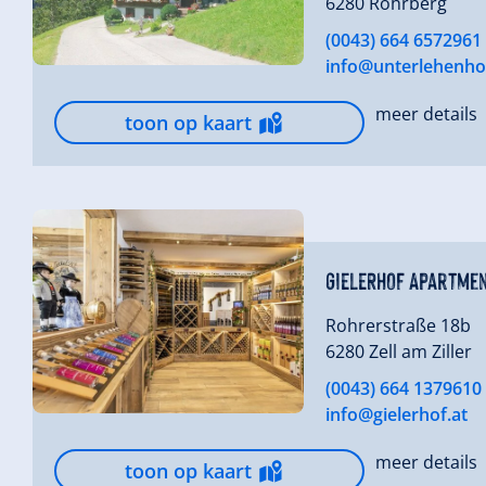
6280 Rohrberg
(0043) 664 6572961
info@unterlehenho
meer details
toon op kaart
GIELERHOF Apartme
Rohrerstraße 18b
6280 Zell am Ziller
(0043) 664 1379610
info@gielerhof.at
meer details
toon op kaart