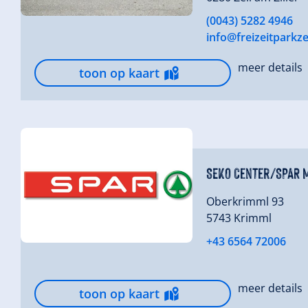
(0043) 5282 4946
info@freizeitparkzel
meer details
toon op kaart
SEkO Center/SPAR 
Oberkrimml 93
5743 Krimml
+43 6564 72006
meer details
toon op kaart