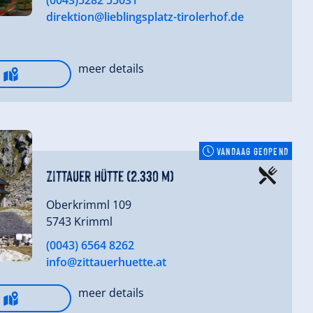
(0043)5282 55031
direktion@lieblingsplatz-tirolerhof.de
meer details
VANDAAG GEOPEND
Zittauer Hütte (2.330 m)
Oberkrimml 109
5743 Krimml
(0043) 6564 8262
info@zittauerhuette.at
meer details