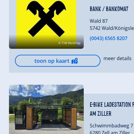
Bank / Bankomat
Wald 87
5742 Wald/Königsle
(0043) 6565 8207
© TVB Wald/Kgl.
meer details
toon op kaart
E-Bike Ladestation 
am Ziller
Schwimmbadweg 7
6280 Zell am Ziller