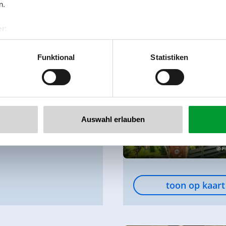
n.
toon op kaart
r:
al GmbH & Co KG
er
Funktional
Statistiken
llertalarena.com
VANDAAG GEOPEND
rgeck****
Auswahl erlauben
© F
toon op kaart