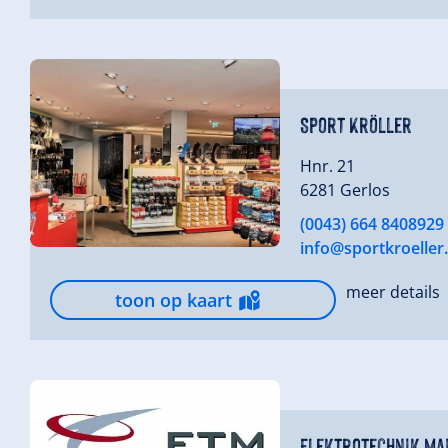
Sport Kröller
Hnr. 21
6281 Gerlos
(0043) 664 8408929
info@sportkroeller.
meer details
toon op kaart
Elektrotechnik Ma