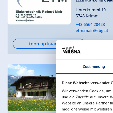
Unterkrimml 10
5743 Krimml
+43 6564 20423
etm.mair@sbg.at
meer details
toon op kaart
Zustimmung
Gemeinde Hainzenb
Diese Webseite verwendet 
Dörfl 360
Wir verwenden Cookies, um I
6278 Hainzenberg
und die Zugriffe auf unsere 
Website an unsere Partner fü
(0043) 5282 2518
möglicherweise mit weiteren
gemeinde@hainzenbe