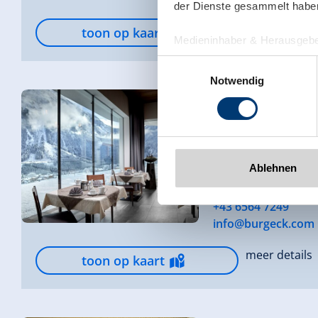
der Dienste gesammelt habe
meer details
toon op kaart
Medieninhaber & Herausgebe
Zeller Bergbahnen Zillert
Einwilligungsauswahl
Rohr 23// A-6280 Zell am Zill
Notwendig
Tel: +43 5282 7165// info@zi
www.zillertalarena.com
Panoramahotel Bu
Oberkrimml 79
Ablehnen
5743 Krimml
+43 6564 7249
info@burgeck.com
meer details
toon op kaart