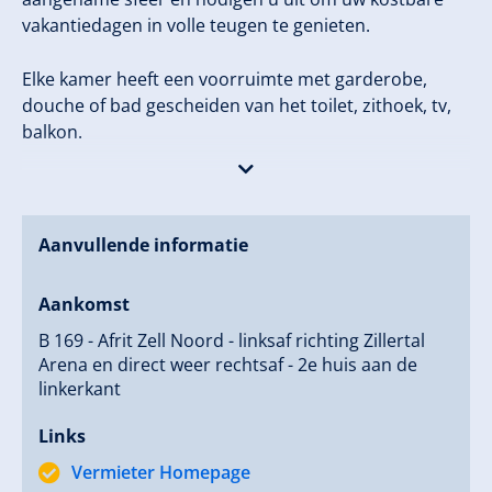
vakantiedagen in volle teugen te genieten.
Elke kamer heeft een voorruimte met garderobe,
douche of bad gescheiden van het toilet, zithoek, tv,
balkon.
Voor het ontbijt verwennen we onze gasten met een
uitgebreid ontbijtbuffet met producten uit de regio.
Voor appartementen bieden we ook een
Aanvullende informatie
broodjesservice aan. De skikelder met
schoenendroger kan ook gratis worden gebruikt.
Aankomst
B 169 - Afrit Zell Noord - linksaf richting Zillertal
Voor het huis bevindt zich een grote parkeerplaats.
Arena en direct weer rechtsaf - 2e huis aan de
linkerkant
WLAN is in het hele huis gratis.
Links
Wij zouden het fijn vinden u als gast in ons huis te
Vermieter Homepage
mogen verwelkomen, Familie Wildauer.