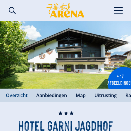
+ 17
AFBEELDINGE
Overzicht
Aanbiedingen
Map
Uitrusting
Ra
🞙
🞙
🞙
Hotel Garni Jagdhof