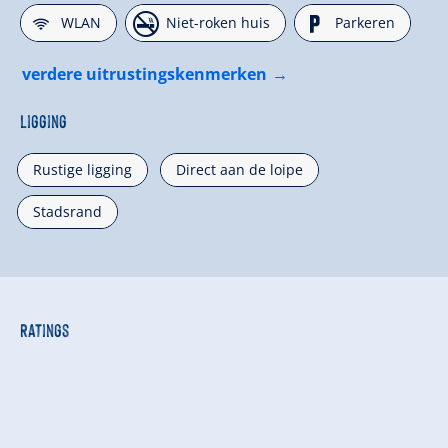
🜉
🏝
🐈
WLAN
Niet-roken huis
Parkeren
verdere uitrustingskenmerken
Ligging
Rustige ligging
Direct aan de loipe
Stadsrand
Ratings