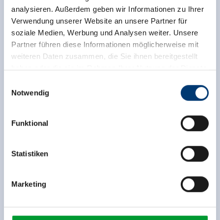
analysieren. Außerdem geben wir Informationen zu Ihrer
Verwendung unserer Website an unsere Partner für
soziale Medien, Werbung und Analysen weiter. Unsere
Partner führen diese Informationen möglicherweise mit
weiteren Daten zusammen, die Sie ihnen bereitgestellt
haben oder die sie im Rahmen Ihrer Nutzung der Dienste
gesammelt haben.
Einwilligungsauswahl
Notwendig
Medieninhaber & Herausgeber:
Zeller Bergbahnen Zillertal GmbH & Co KG
Funktional
Rohr 23// A-6280 Zell am Ziller
Tel: +43 5282 7165// info@zillertalarena.com
www.zillertalarena.com
Statistiken
Marketing