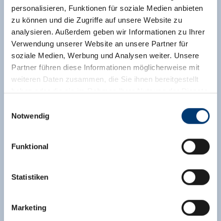
traditioneel ingerichte woonruimte met eethoek
personalisieren, Funktionen für soziale Medien anbieten
en slaapgelegenheid, afgescheiden slaapkamer,
zu können und die Zugriffe auf unsere Website zu
kitchenette, satelliet-tv, terras (indien nodig een
analysieren. Außerdem geben wir Informationen zu Ihrer
extra tweepersoonskamer)
Verwendung unserer Website an unsere Partner für
soziale Medien, Werbung und Analysen weiter. Unsere
Prijs in overleg, eindschoonmaak: 50.- Euro,
Partner führen diese Informationen möglicherweise mit
toeslag voor kort verblijf tot en met 3 nachten
weiteren Daten zusammen, die Sie ihnen bereitgestellt
10%
haben oder die sie im Rahmen Ihrer Nutzung der Dienste
gesammelt haben.
Einwilligungsauswahl
Notwendig
Uitrusting
Medieninhaber & Herausgeber:
Beschikbaarheidskalender
Zeller Bergbahnen Zillertal GmbH & Co KG
Funktional
Rohr 23// A-6280 Zell am Ziller
Tel: +43 5282 7165// info@zillertalarena.com
www.zillertalarena.com
Statistiken
Marketing