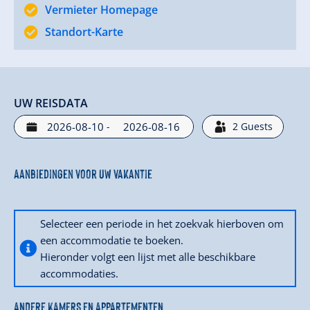
Vermieter Homepage
- of boek direct online.
Standort-Karte
We kijken uit naar een kennismaking en
UW REISDATA
beantwoorden graag al uw vragen over ons huis!
-
2
Guests
Aanbiedingen voor uw vakantie
Tot snel, Martin en Sylvia
Selecteer een periode in het zoekvak hierboven om
een accommodatie te boeken.
Hieronder volgt een lijst met alle beschikbare
accommodaties.
ANDERE KAMERS EN APPARTEMENTEN