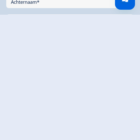
Achternaam*
E-mail*
Telefoon (voor feedback)
Bericht
* Ik ga akkoord met het verzamelen en elektronisch
verwerken van mijn gegevens. Alle informatie is te
vinden in onze
Algemene voorwaarden