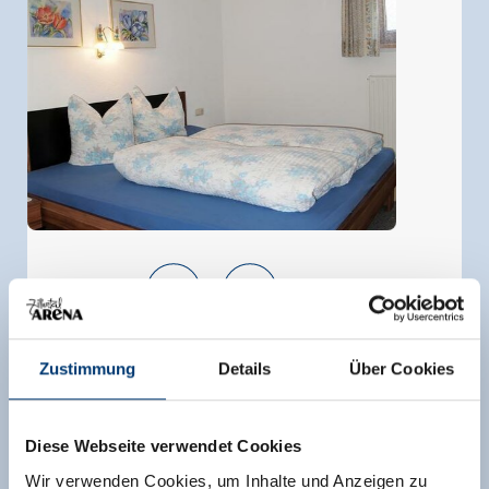
Appartement "Enzian", douche, WC, 1 slaapkamer
Zustimmung
Details
Über Cookies
grootte van de kamer:
30 m² |
Opdrachten:
2 -
4 mensen |
Slaapkamer:
1
Diese Webseite verwendet Cookies
Het vakantie-appartement beschikt over
Wir verwenden Cookies, um Inhalte und Anzeigen zu