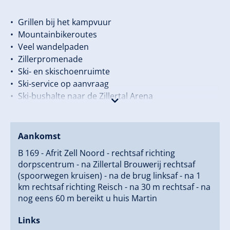
Grillen bij het kampvuur
Mountainbikeroutes
Veel wandelpaden
Zillerpromenade
Ski- en skischoenruimte
Ski-service op aanvraag
Ski-bushalte naar de Zillertal Arena
Infraroodsauna
Aankomst
B 169 - Afrit Zell Noord - rechtsaf richting
dorpscentrum - na Zillertal Brouwerij rechtsaf
Onze tip:
(spoorwegen kruisen) - na de brug linksaf - na 1
km rechtsaf richting Reisch - na 30 m rechtsaf - na
Begin eenvoudig met uw vrijblijvende aanvraag, en u
nog eens 60 m bereikt u huis Martin
ontvangt binnen enkele minuten uw op maat
Links
gemaakte aanbieding