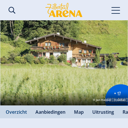
+ 17
AFBEELDINGE
© Jan Hanser - mood.at
Overzicht
Aanbiedingen
Map
Uitrusting
Ra