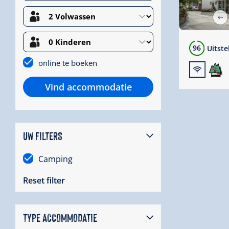
96
Uitst
🜉
online te boeken
Vind accommodatie
UW FILTERS
Camping
Reset filter
TYPE ACCOMMODATIE