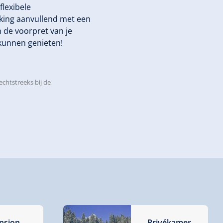
flexibele
king aanvullend met een
 de voorpret van je
e kunnen genieten!
echtstreeks bij de
nsion
Privékamer