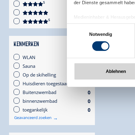
der Dienste gesammelt habe
S
0
0
Medieninhaber & Herausgebe
S
0
Zeller Bergbahnen Zillert
Einwilligungsauswahl
Rohr 23// A-6280 Zell am Zill
Notwendig
Tel: +43 5282 7165// info@zi
KENMERKEN
www.zillertalarena.com
1
WLAN
0
Sauna
Ablehnen
0
Op de skihelling
0
Huisdieren toegestaan
0
Buitenzwembad
0
binnenzwembad
0
toegankelijk
Geavanceerd zoeken