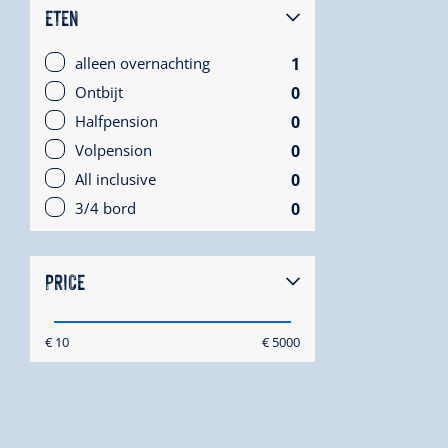
ETEN
1
alleen overnachting
0
Ontbijt
0
Halfpension
0
Volpension
0
All inclusive
0
3/4 bord
PRICE
€ 10
€ 5000