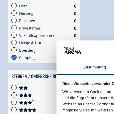
0
Hotel
0
Herberg
0
Pensioen
0
Prive Kamer
0
Vakantieappartement
0
Huisje & Hut
0
Boerderij
1
Camping
Zustimmung
STERREN / ONDERSCHEIDINGEN
Diese Webseite verwendet 
0
Wir verwenden Cookies, um I
0
und die Zugriffe auf unsere 
S
0
Website an unsere Partner fü
0
möglicherweise mit weiteren