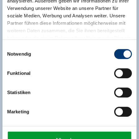
analysieren. Außerdem geben wir Informationen zu Ihrer
Verwendung unserer Website an unsere Partner für
soziale Medien, Werbung und Analysen weiter. Unsere
Partner führen diese Informationen möglicherweise mit
weiteren Daten zusammen, die Sie ihnen bereitgestellt
haben oder die sie im Rahmen Ihrer Nutzung der Dienste
gesammelt haben.
Einwilligungsauswahl
Notwendig
Medieninhaber & Herausgeber:
Zeller Bergbahnen Zillertal GmbH & Co KG
Funktional
Rohr 23// A-6280 Zell am Ziller
Tel: +43 5282 7165// info@zillertalarena.com
www.zillertalarena.com
Statistiken
Marketing