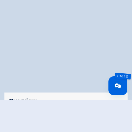
Overview
Lengte
7.7 km
Moeilijkheid
Hard
Hoogtewinst