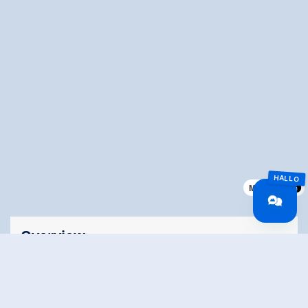
MapLibre
Overview
🅇
Lengte
1 km
gesneeuwd
No