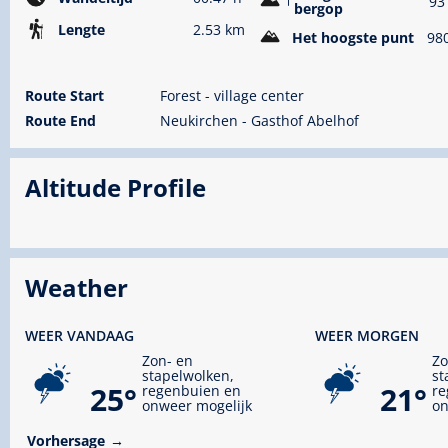
93
bergop
Lengte
2.53 km
Het hoogste punt
98
Route Start
Forest - village center
Route End
Neukirchen - Gasthof Abelhof
Altitude Profile
Weather
WEER VANDAAG
WEER MORGEN
Zon- en
Zo
stapelwolken,
st
25°
21°
regenbuien en
re
onweer mogelijk
on
Vorhersage