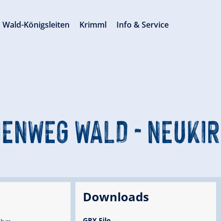
Wald-Königsleiten
Krimml
Info & Service
ENWEG WALD - NEUKI
Downloads
GPX File