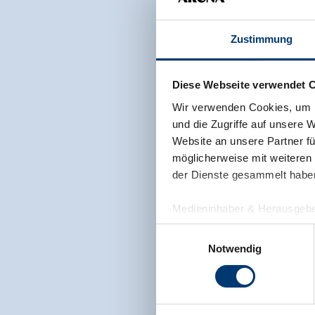
Zustimmung
Diese Webseite verwendet 
Wir verwenden Cookies, um I
und die Zugriffe auf unsere 
Website an unsere Partner fü
möglicherweise mit weiteren
der Dienste gesammelt habe
Medieninhaber & Herausgebe
Zeller Bergbahnen Zillert
Einwilligungsauswahl
Rohr 23// A-6280 Zell am Zill
Notwendig
Tel: +43 5282 7165// info@zi
www.zillertalarena.com