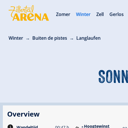
Zomer
Winter
Zell
Gerlos
Winter
Buiten de pistes
Langlaufen
SONN
Overview
Hoogtewinst
Wandeltijd
00:47 h