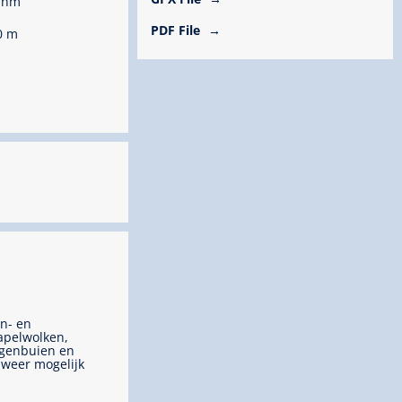
 hm
PDF File
0 m
n- en
apelwolken,
genbuien en
weer mogelijk