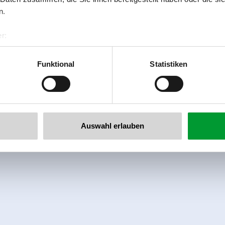
n.
r:
al GmbH & Co KG
er
Funktional
Statistiken
llertalarena.com
Auswahl erlauben