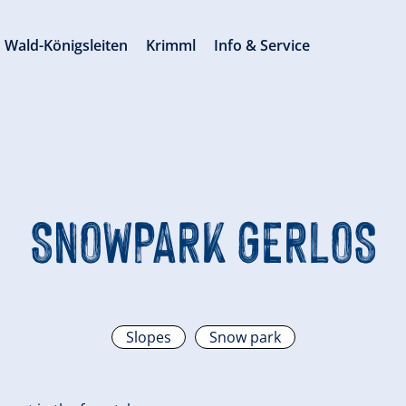
Wald-Königsleiten
Krimml
Info & Service
SNOWPARK GERLOS
Slopes
Snow park