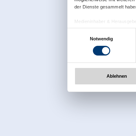
der Dienste gesammelt habe
Medieninhaber & Herausgebe
Zeller Bergbahnen Zillert
Einwilligungsauswahl
Rohr 23// A-6280 Zell am Zill
Notwendig
Tel: +43 5282 7165// info@zi
www.zillertalarena.com
Ablehnen