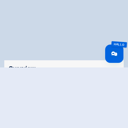
Overview
🅂
Lengte
0.11 km
Moeilijkheid
Easy
verlicht
Yes
Hoogte
12 hm
bergafwaarts
Het hoogste punt
904 m