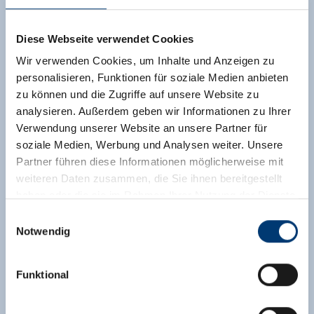
Diese Webseite verwendet Cookies
Wir verwenden Cookies, um Inhalte und Anzeigen zu
personalisieren, Funktionen für soziale Medien anbieten
zu können und die Zugriffe auf unsere Website zu
analysieren. Außerdem geben wir Informationen zu Ihrer
Verwendung unserer Website an unsere Partner für
soziale Medien, Werbung und Analysen weiter. Unsere
Partner führen diese Informationen möglicherweise mit
weiteren Daten zusammen, die Sie ihnen bereitgestellt
haben oder die sie im Rahmen Ihrer Nutzung der Dienste
gesammelt haben.
Einwilligungsauswahl
Notwendig
Medieninhaber & Herausgeber:
Zeller Bergbahnen Zillertal GmbH & Co KG
Funktional
Rohr 23// A-6280 Zell am Ziller
Tel: +43 5282 7165// info@zillertalarena.com
www.zillertalarena.com