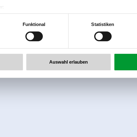
r:
al GmbH & Co KG
er
Funktional
Statistiken
llertalarena.com
Auswahl erlauben