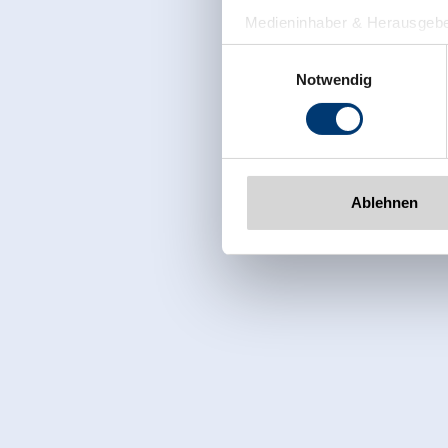
Medieninhaber & Herausgebe
Zeller Bergbahnen Zillert
Einwilligungsauswahl
Rohr 23// A-6280 Zell am Zill
Notwendig
Tel: +43 5282 7165// info@zi
www.zillertalarena.com
Ablehnen