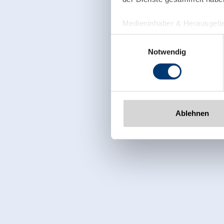
Medieninhaber & Herausgebe
Zeller Bergbahnen Zillert
Einwilligungsauswahl
Rohr 23// A-6280 Zell am Zill
Notwendig
Tel: +43 5282 7165// info@zi
www.zillertalarena.com
Ablehnen