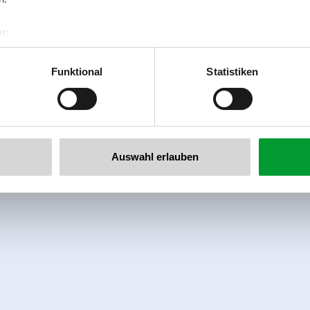
r:
al GmbH & Co KG
er
Funktional
Statistiken
llertalarena.com
Auswahl erlauben