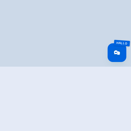
Overview
Wandeltijd
03:00 h
Lengte
7.64 km
Moeilijkheid
Middle
Hoogtewinst
399 hm
bergop