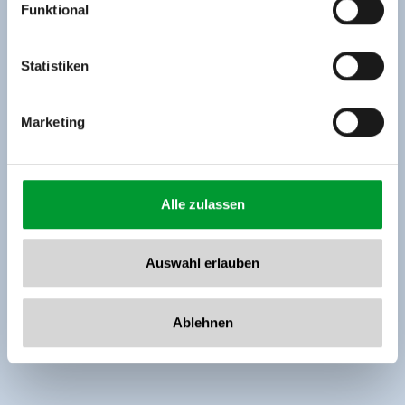
Funktional
Rohr 23// A-6280 Zell am Ziller
Tel: +43 5282 7165// info@zillertalarena.com
www.zillertalarena.com
Statistiken
Marketing
Alle zulassen
Auswahl erlauben
Ablehnen