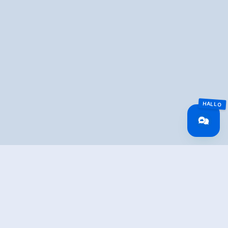
Overview
Lengte
0.5 km
Moeilijkheid
Easy
Rondvaart
Yes