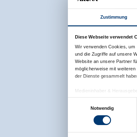
Zustimmung
Diese Webseite verwendet 
Wir verwenden Cookies, um I
und die Zugriffe auf unsere 
Website an unsere Partner fü
möglicherweise mit weiteren
der Dienste gesammelt habe
Medieninhaber & Herausgebe
Zeller Bergbahnen Zillert
Einwilligungsauswahl
Rohr 23// A-6280 Zell am Zill
Notwendig
Tel: +43 5282 7165// info@zi
www.zillertalarena.com