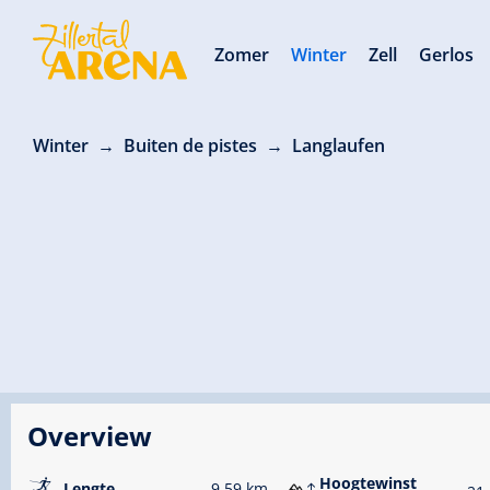
Zomer
Winter
Zell
Gerlos
Winter
Buiten de pistes
Langlaufen
Overview
🅇
Hoogtewinst
Lengte
9.59 km