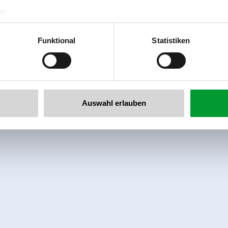
r:
al GmbH & Co KG
er
Funktional
Statistiken
llertalarena.com
Auswahl erlauben