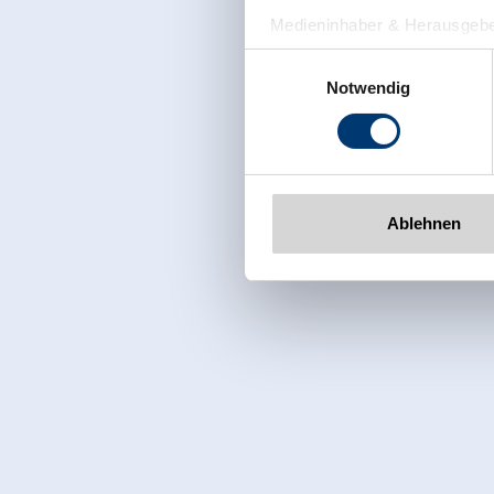
Medieninhaber & Herausgebe
Zeller Bergbahnen Zillert
Einwilligungsauswahl
Rohr 23// A-6280 Zell am Zill
Notwendig
Tel: +43 5282 7165// info@zi
www.zillertalarena.com
Ablehnen