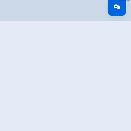
Overview
Wandeltijd
06:30 h
Tijd bergop
03:00 h
Tijd bergafwaarts
03:30 h
Lengte
13 km
Moeilijkheid
Middle
Hoogtewinst
687 hm
bergop