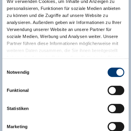
Wir verwenden Cookies, um Inhalte und Anzeigen zu
personalisieren, Funktionen für soziale Medien anbieten
zu können und die Zugriffe auf unsere Website zu
analysieren. Außerdem geben wir Informationen zu Ihrer
Verwendung unserer Website an unsere Partner für
soziale Medien, Werbung und Analysen weiter. Unsere
Partner führen diese Informationen möglicherweise mit
weiteren Daten zusammen, die Sie ihnen bereitgestellt
haben oder die sie im Rahmen Ihrer Nutzung der Dienste
gesammelt haben.
Einwilligungsauswahl
Notwendig
Medieninhaber & Herausgeber:
Zeller Bergbahnen Zillertal GmbH & Co KG
Funktional
Rohr 23// A-6280 Zell am Ziller
Tel: +43 5282 7165// info@zillertalarena.com
www.zillertalarena.com
Statistiken
Marketing