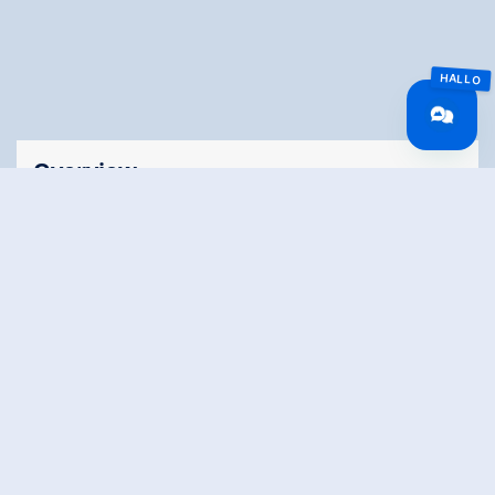
Overview
Reistijd
10.61 km
Lengte
10.61 km
Moeilijkheid
Middle
Rondvaart
No
Hoogtewinst
928 hm
bergop
Hoogte
4 hm
bergafwaarts
Het hoogste punt
1799 m