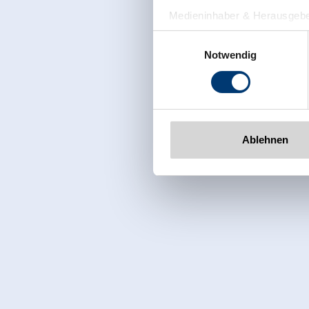
Medieninhaber & Herausgebe
Zeller Bergbahnen Zillert
Einwilligungsauswahl
Rohr 23// A-6280 Zell am Zill
Notwendig
Tel: +43 5282 7165// info@zi
www.zillertalarena.com
Ablehnen