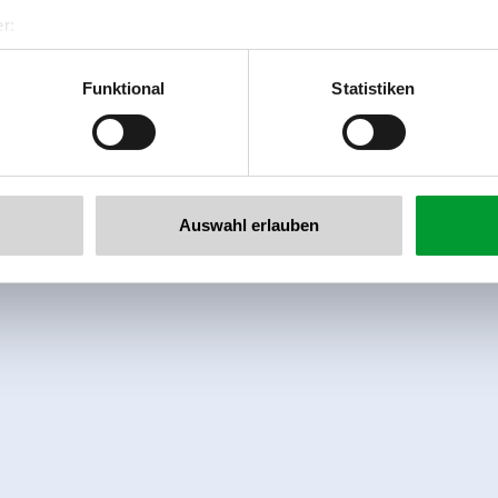
r:
al GmbH & Co KG
er
Funktional
Statistiken
llertalarena.com
Auswahl erlauben