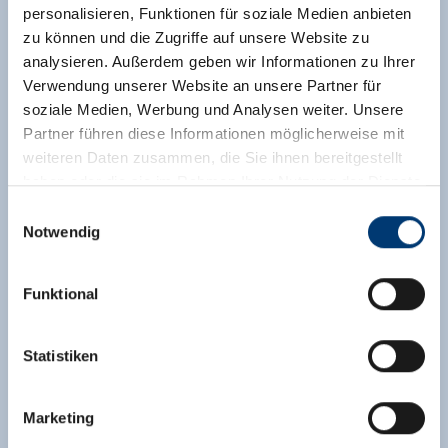
personalisieren, Funktionen für soziale Medien anbieten
zu können und die Zugriffe auf unsere Website zu
analysieren. Außerdem geben wir Informationen zu Ihrer
Verwendung unserer Website an unsere Partner für
soziale Medien, Werbung und Analysen weiter. Unsere
Partner führen diese Informationen möglicherweise mit
weiteren Daten zusammen, die Sie ihnen bereitgestellt
haben oder die sie im Rahmen Ihrer Nutzung der Dienste
gesammelt haben.
Einwilligungsauswahl
Notwendig
Medieninhaber & Herausgeber:
Zeller Bergbahnen Zillertal GmbH & Co KG
Funktional
Rohr 23// A-6280 Zell am Ziller
Tel: +43 5282 7165// info@zillertalarena.com
www.zillertalarena.com
Statistiken
Marketing