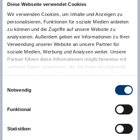
Diese Webseite verwendet Cookies
Wir verwenden Cookies, um Inhalte und Anzeigen zu
personalisieren, Funktionen für soziale Medien anbieten
zu können und die Zugriffe auf unsere Website zu
analysieren. Außerdem geben wir Informationen zu Ihrer
Verwendung unserer Website an unsere Partner für
soziale Medien, Werbung und Analysen weiter. Unsere
Partner führen diese Informationen möglicherweise mit
weiteren Daten zusammen, die Sie ihnen bereitgestellt
haben oder die sie im Rahmen Ihrer Nutzung der Dienste
gesammelt haben.
Einwilligungsauswahl
Notwendig
Medieninhaber & Herausgeber:
Zeller Bergbahnen Zillertal GmbH & Co KG
Funktional
Rohr 23// A-6280 Zell am Ziller
Tel: +43 5282 7165// info@zillertalarena.com
www.zillertalarena.com
Statistiken