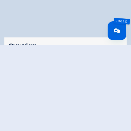
Overview
Wandeltijd
05:00 h
Lengte
15 km
Moeilijkheid
Middle
Hoogtewinst
574 hm
bergop
Hoogte
414 hm
bergafwaarts
Het hoogste punt
2004 m
Stamina