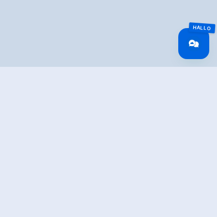
Overview
Reistijd
7.76 km
Lengte
7.76 km
Moeilijkheid
Middle
Rondvaart
No
Hoogtewinst
277 hm
bergop
Hoogte
85 hm
bergafwaarts
Het hoogste punt
1071 m