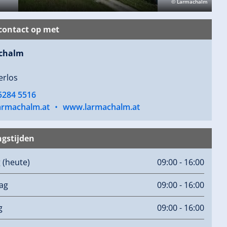
© Larmachalm
ontact op met
chalm
erlos
5284 5516
armachalm.at
•
www.larmachalm.at
gstijden
g
(heute)
09:00 - 16:00
ag
09:00 - 16:00
g
09:00 - 16:00