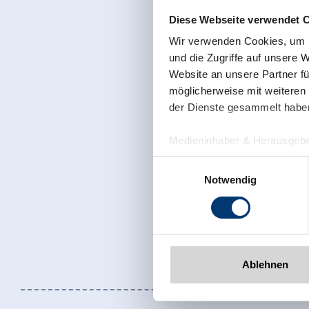
Diese Webseite verwendet 
Wir verwenden Cookies, um I
und die Zugriffe auf unsere 
Website an unsere Partner fü
möglicherweise mit weiteren
der Dienste gesammelt habe
Medieninhaber & Herausgebe
Zeller Bergbahnen Zillert
Einwilligungsauswahl
Rohr 23// A-6280 Zell am Zill
Notwendig
Tel: +43 5282 7165// info@zi
www.zillertalarena.com
Ablehnen