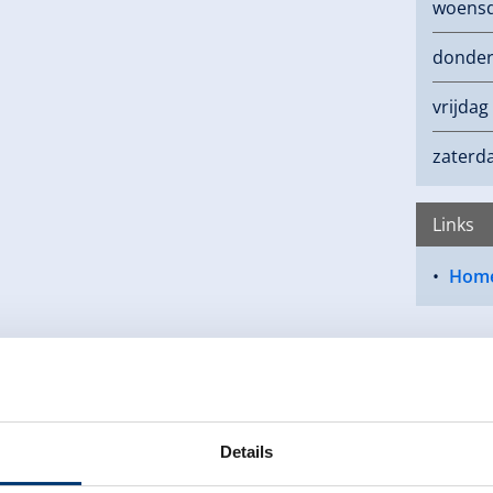
woens
donde
vrijdag
zaterd
Links
Hom
Details