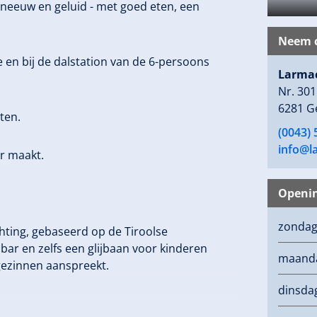
sneeuw en geluid - met goed eten, een
Neem c
e en bij de dalstation van de 6-persoons
Larma
Nr. 301
6281 G
ten.
(0043) 
info@l
r maakt.
Openin
zonda
chting, gebaseerd op de Tiroolse
bar en zelfs een glijbaan voor kinderen
maand
l gezinnen aanspreekt.
dinsda