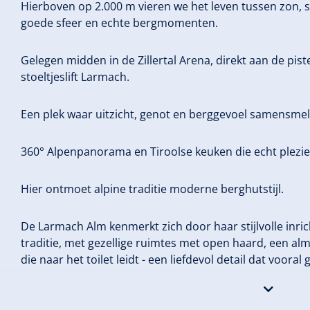
Hierboven op 2.000 m vieren we het leven tussen zon, 
goede sfeer en echte bergmomenten.
Gelegen midden in de Zillertal Arena, direkt aan de pist
stoeltjeslift Larmach.
Een plek waar uitzicht, genot en berggevoel samensmel
360° Alpenpanorama en Tiroolse keuken die echt plezie
Hier ontmoet alpine traditie moderne berghutstijl.
De Larmach Alm kenmerkt zich door haar stijlvolle inri
traditie, met gezellige ruimtes met open haard, een alm
die naar het toilet leidt - een liefdevol detail dat voora
+43(0)6643817807
info@larmachalm.at