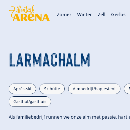
Zomer
Winter
Zell
Gerlos
Larmachalm
Après-ski
Skihütte
Almbedrijf/hapjestent
Gasthof/gasthuis
Als familiebedrijf runnen we onze alm met passie, hart 