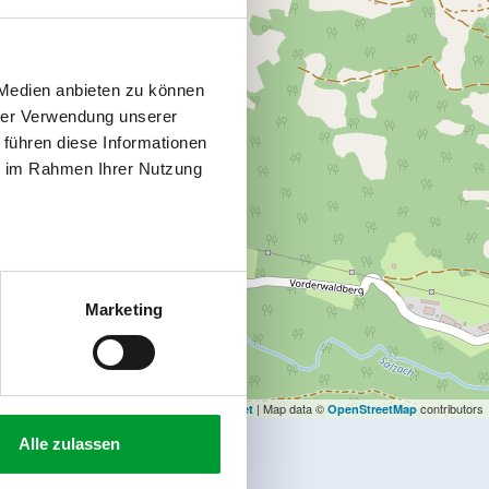
 Medien anbieten zu können
hrer Verwendung unserer
 führen diese Informationen
ie im Rahmen Ihrer Nutzung
Marketing
| Map data ©
contributors
Leaflet
OpenStreetMap
Alle zulassen