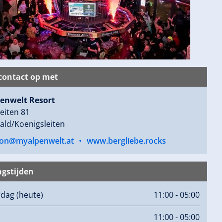
ontact op met
enwelt Resort
eiten 81
ald/Koenigsleiten
ion@myalpenwelt.at
•
www.bergliebe.rocks
gstijden
rdag
(heute)
11:00 - 05:00
11:00 - 05:00