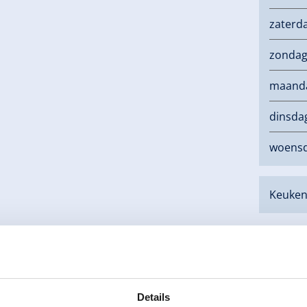
zaterd
zonda
maand
dinsda
woens
Keuken 
×
1# Apres Ski Bar Hannes Alm
Details