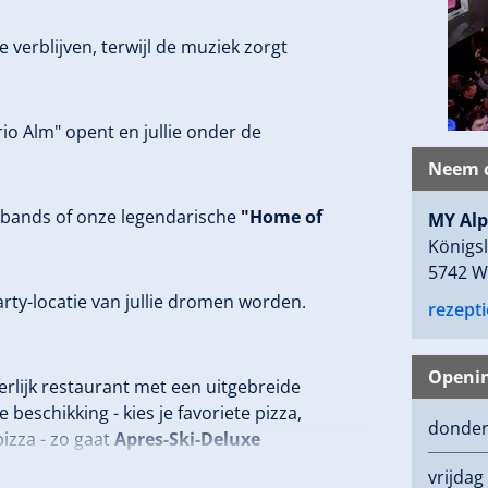
verblijven, terwijl de muziek zorgt
io Alm" opent en jullie onder de
Neem c
ve-bands of onze legendarische
"Home of
MY Alp
Königsl
5742 W
rty-locatie van jullie dromen worden.
rezept
Openin
erlijk restaurant met een uitgebreide
beschikking - kies je favoriete pizza,
donde
izza - zo gaat
Apres-Ski-Deluxe
vrijdag