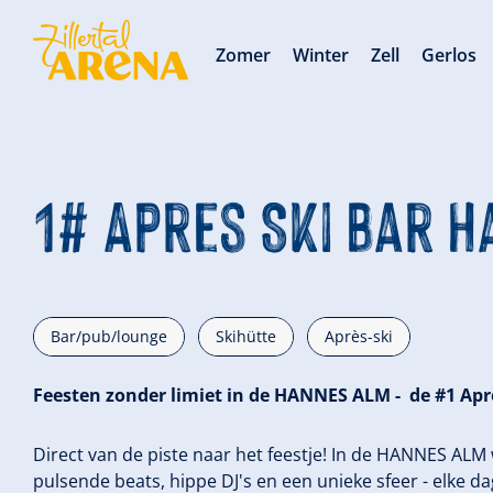
Zomer
Winter
Zell
Gerlos
1# Apres Ski Bar 
Bar/pub/lounge
Skihütte
Après-ski
Feesten zonder limiet in de HANNES ALM - de #1 Après
Direct van de piste naar het feestje! In de HANNES ALM 
pulsende beats, hippe DJ's en een unieke sfeer - elke dag