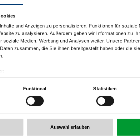
Cookies
nhalte und Anzeigen zu personalisieren, Funktionen für soziale
Website zu analysieren. Außerdem geben wir Informationen zu I
Königsleiten 81
r soziale Medien, Werbung und Analysen weiter. Unsere Partner
5742 Wald/Koenigsleiten
 Daten zusammen, die Sie ihnen bereitgestellt haben oder die s
Plan route
n.
r:
al GmbH & Co KG
er
Funktional
Statistiken
llertalarena.com
Auswahl erlauben