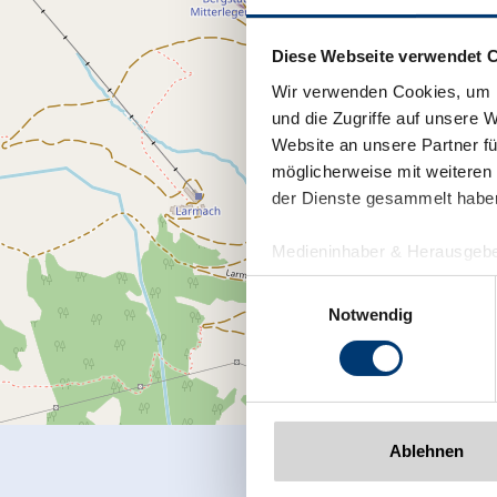
Diese Webseite verwendet 
Wir verwenden Cookies, um I
und die Zugriffe auf unsere 
Website an unsere Partner fü
möglicherweise mit weiteren
der Dienste gesammelt habe
Medieninhaber & Herausgebe
Zeller Bergbahnen Zillert
Einwilligungsauswahl
Rohr 23// A-6280 Zell am Zill
Notwendig
Tel: +43 5282 7165// info@zi
www.zillertalarena.com
Ablehnen