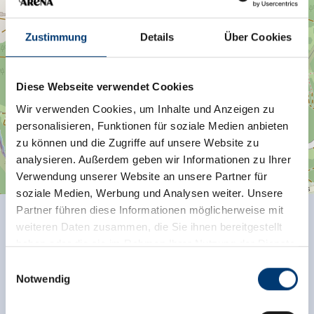
Königsleiten 310
5742 Wald/Königsleiten
Zustimmung
Details
Über Cookies
Plan route
Diese Webseite verwendet Cookies
Wir verwenden Cookies, um Inhalte und Anzeigen zu
personalisieren, Funktionen für soziale Medien anbieten
zu können und die Zugriffe auf unsere Website zu
analysieren. Außerdem geben wir Informationen zu Ihrer
Verwendung unserer Website an unsere Partner für
| Map data ©
contributors
Leaflet
OpenStreetMap
soziale Medien, Werbung und Analysen weiter. Unsere
Partner führen diese Informationen möglicherweise mit
weiteren Daten zusammen, die Sie ihnen bereitgestellt
Terug naar het overzicht
haben oder die sie im Rahmen Ihrer Nutzung der Dienste
gesammelt haben.
Einwilligungsauswahl
Notwendig
Medieninhaber & Herausgeber:
Zeller Bergbahnen Zillertal GmbH & Co KG