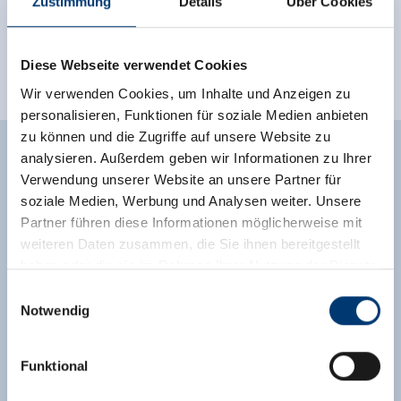
Zustimmung
Details
Über Cookies
Direct aan de loipe
Classificaties
Diese Webseite verwendet Cookies
Wir verwenden Cookies, um Inhalte und Anzeigen zu
personalisieren, Funktionen für soziale Medien anbieten
zu können und die Zugriffe auf unsere Website zu
analysieren. Außerdem geben wir Informationen zu Ihrer
Verwendung unserer Website an unsere Partner für
Aanvraag
soziale Medien, Werbung und Analysen weiter. Unsere
Partner führen diese Informationen möglicherweise mit
weiteren Daten zusammen, die Sie ihnen bereitgestellt
haben oder die sie im Rahmen Ihrer Nutzung der Dienste
gesammelt haben.
Einwilligungsauswahl
Notwendig
Medieninhaber & Herausgeber:
Zeller Bergbahnen Zillertal GmbH & Co KG
Voornaam*
Funktional
Rohr 23// A-6280 Zell am Ziller
Tel: +43 5282 7165// info@zillertalarena.com