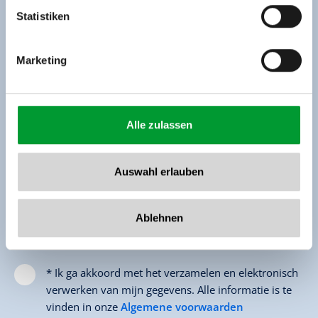
www.zillertalarena.com
Achternaam*
Statistiken
E-mail*
Marketing
Telefoon (voor feedback)
Alle zulassen
Bericht
Auswahl erlauben
Ablehnen
* Ik ga akkoord met het verzamelen en elektronisch
verwerken van mijn gegevens. Alle informatie is te
vinden in onze
Algemene voorwaarden