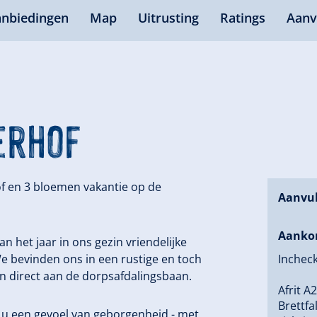
nbiedingen
Map
Uitrusting
Ratings
Aanv
erhof
of en 3 bloemen vakantie op de
Aanvul
Aanko
n het jaar in ons gezin vriendelijke
e bevinden ons in een rustige en toch
Incheck
 en direct aan de dorpsafdalingsbaan.
Afrit A
Brettfal
het u een gevoel van geborgenheid - met