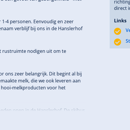
richtin
direct 
Links
r 1-4 personen. Eenvoudig en zeer
naam verblijf bij ons in de Hanslerhof
V
S
 rustruimte nodigen uit om te
ons zeer belangrijk. Dit begint al bij
emaakte melk, die we ook leveren aan
e hooi-melkproducten voor het
kheden open in de Hanslerhof. De skibus
tand bereikbaar, evenals de NIEUWE