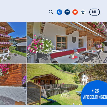
NL
+ 26
AFBEELDINGE