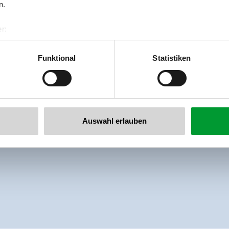
n.
r:

🏝
🐈
al GmbH & Co KG
gezinsvriendelijk
Niet-roken huis
Parkeren
er
Funktional
Statistiken
llertalarena.com
Auswahl erlauben
ebied
Direct aan de skibus/bushalte
Centrale ligging