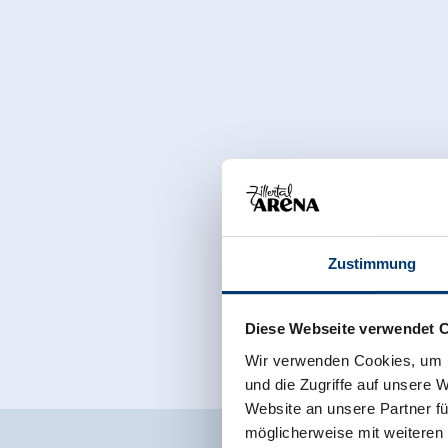
Niet alleen voor sneeuwliefhebbers is de Hanslerhof in
in de zomer speelt zich veel voor onze deur af.
Natuurlijk mogen al onze gasten onze huis eigen boerd
het voeren van de dieren op de boerderij. We voeden k
Klaus op onze alm op het Ebnerfeld. Hij zorgt voor onge
het melken en voeden van de koeien. Ook bij de hooi
Ontdek de voordelen van het vakantieoord Gerlos in de Zi
het Hotel Garni Hanslerhof met vakantie op de boerderi
Zustimmung
We kijken ernaar uit u binnenkort weer te verwelkomen
Diese Webseite verwendet 
Uw familie Emberger uit Gerlos
Wir verwenden Cookies, um I
und die Zugriffe auf unsere 
Website an unsere Partner fü
möglicherweise mit weiteren