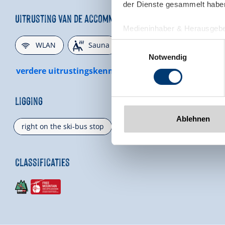
der Dienste gesammelt habe
Uitrusting van de accommodatie
Medieninhaber & Herausgebe
🜉
🗔
🞷

Zeller Bergbahnen Zillert
WLAN
Sauna
Op de skihelling
Einwilligungsauswahl
Rohr 23// A-6280 Zell am Zill
Notwendig
Tel: +43 5282 7165// info@zi
verdere uitrustingskenmerken
www.zillertalarena.com
Ligging
Ablehnen
right on the ski-bus stop
Rustige ligging
Weideg
Classificaties