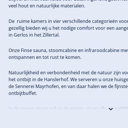
veel hout en natuurlijke materialen.
De ruime kamers in vier verschillende categorieën voo
gezellig bieden wij u het nodige comfort voor een aange
in Gerlos in het Zillertal.
Onze Finse sauna, stoomcabine en infraroodcabine met
ontspannen en tot rust te komen.
Natuurlijkheid en verbondenheid met de natuur zijn voor 
het ontbijt in de Hanslerhof. We serveren u onze huisg
de Sennerei Mayrhofen, en van daar halen we de fijnst
ontbijtbuffet.
In de zomer, maar ook in de winter, staan alle mogelij
en wandelbushalte zijn in ongeveer 5 minuten loopafs
dorpsbaan, waar we slechts 500 meter vandaan zijn.