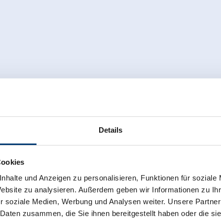
 Gerlos het perfecte uitgangspunt, ook
erij bezoeken. Wie wil kan helpen met
onijnen en een kalfje… Bezoek ook boer
veer 30 melkkoeien, en u kunt kijken bij
 oogst kan meegeholpen worden…
llertal Arena in Tirol en voel u thuis in
j.
Details
Cookies
nhalte und Anzeigen zu personalisieren, Funktionen für soziale
Website zu analysieren. Außerdem geben wir Informationen zu I
r soziale Medien, Werbung und Analysen weiter. Unsere Partner
 Daten zusammen, die Sie ihnen bereitgestellt haben oder die s