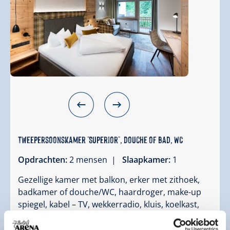
Tweepersoonskamer "Superior", douche of bad, WC
Opdrachten:
2 mensen |
Slaapkamer:
1
Gezellige kamer met balkon, erker met zithoek,
badkamer of douche/WC, haardroger, make-up
spiegel, kabel – TV, wekkerradio, kluis, koelkast,
telefoon en internettoegang (W-LAN). Geschikt
voor 2 – 3 personen. Niet-roken kamer.