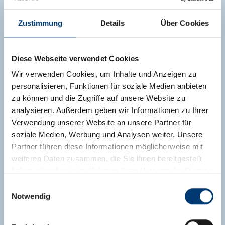
Uitrusting
Zustimmung
Details
Über Cookies
Beschikbaarheidskalender
annuleringsvoorwaarden
Diese Webseite verwendet Cookies
Betalingsinformatie
Wir verwenden Cookies, um Inhalte und Anzeigen zu
personalisieren, Funktionen für soziale Medien anbieten
2 volwassenen,
voor 6 nachten
zu können und die Zugriffe auf unsere Website zu
€ 1.147,20
analysieren. Außerdem geben wir Informationen zu Ihrer
incl. logies en ontbijt
Verwendung unserer Website an unsere Partner für
soziale Medien, Werbung und Analysen weiter. Unsere
Naar de boeking
Partner führen diese Informationen möglicherweise mit
weiteren Daten zusammen, die Sie ihnen bereitgestellt
haben oder die sie im Rahmen Ihrer Nutzung der Dienste
gesammelt haben.
Einwilligungsauswahl
Notwendig
Andere kamers en appartementen
Medieninhaber & Herausgeber:
Zeller Bergbahnen Zillertal GmbH & Co KG