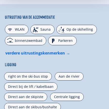
Uitrusting van de accommodatie
🜉
🗔
🞷
WLAN
Sauna
Op de skihelling
🅤
🐈
binnenzwembad
Parkeren
verdere uitrustingskenmerken
Ligging
right on the ski-bus stop
Aan de rivier
Direct bij de lift / kabelbaan
Direct aan de skipiste
Centrale ligging
Direct aan de skibus/bushalte