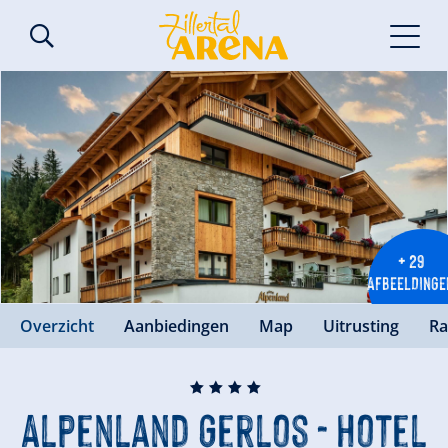
+ 29
AFBEELDINGE
Overzicht
Aanbiedingen
Map
Uitrusting
Ra
🞙
🞙
🞙
🞙
Alpenland Gerlos - Hotel