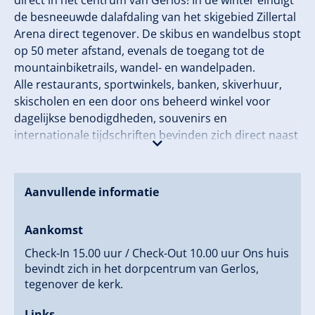
direct in het centrum van Gerlos! In de winter eindigt
de besneeuwde dalafdaling van het skigebied Zillertal
Arena direct tegenover. De skibus en wandelbus stopt
op 50 meter afstand, evenals de toegang tot de
mountainbiketrails, wandel- en wandelpaden.
Alle restaurants, sportwinkels, banken, skiverhuur,
skischolen en een door ons beheerd winkel voor
dagelijkse benodigdheden, souvenirs en
internationale tijdschriften bevinden zich direct naast
de deur. 's Avonds is het levendige après-ski en
nachtleven van Gerlos op slechts een paar stappen
afstand bereikbaar.
Aanvullende informatie
Free Mountain Gerlos en Königsleiten - gratis toegang
Aankomst
voor onze gasten met de Isskogelbahn in Gerlos en
Check-In 15.00 uur / Check-Out 10.00 uur Ons huis
de Dorfbahn in Königsleiten in de zomermaanden.
bevindt zich in het dorpcentrum van Gerlos,
tegenover de kerk.
Wij kijken ernaar uit u te verwelkomen in ons familiaal
geleide 4-sterren Hotel Garni Alpenland!
Links