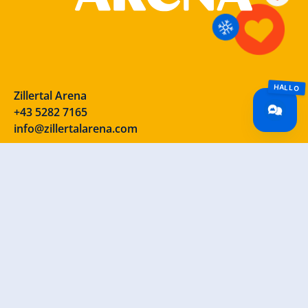
Zillertal Arena
+43 5282 7165
info@zillertalarena.com
Rohr 23
A-6280 Zell am Ziller
Österreich
Onze sociale media – neem eens een kijkje!