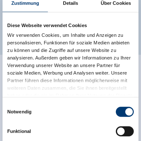
Zustimmung
Details
Über Cookies
Beschikbaarheidskalender
Diese Webseite verwendet Cookies
Andere kamers en appartementen
Wir verwenden Cookies, um Inhalte und Anzeigen zu
personalisieren, Funktionen für soziale Medien anbieten
zu können und die Zugriffe auf unsere Website zu
analysieren. Außerdem geben wir Informationen zu Ihrer
Verwendung unserer Website an unsere Partner für
soziale Medien, Werbung und Analysen weiter. Unsere
Partner führen diese Informationen möglicherweise mit
weiteren Daten zusammen, die Sie ihnen bereitgestellt
haben oder die sie im Rahmen Ihrer Nutzung der Dienste
gesammelt haben.
Einwilligungsauswahl
Notwendig
Medieninhaber & Herausgeber:
Zeller Bergbahnen Zillertal GmbH & Co KG
Funktional
Rohr 23// A-6280 Zell am Ziller
Tel: +43 5282 7165// info@zillertalarena.com