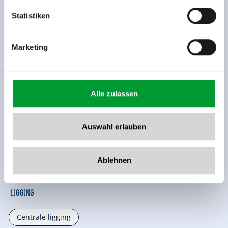
www.zillertalarena.com
Statistiken
Marketing
Alle zulassen
Uitrusting van de accommodatie
Auswahl erlauben
🗔
Sauna
Ablehnen
verdere uitrustingskenmerken
Ligging
Centrale ligging