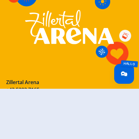
Zillertal Arena
+43 5282 7165
info@zillertalarena.com
Rohr 23
A-6280 Zell am Ziller
Österreich